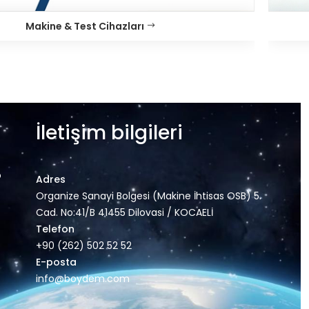
Makine & Test Cihazları
İletişim bilgileri
o
Adres
Organize Sanayi Bolgesi (Makine İhtisas OSB) 5.
Cad. No:41/B 41455 Dilovasi / KOCAELİ
Telefon
+90 (262) 502 52 52
E-posta
info@boydem.com