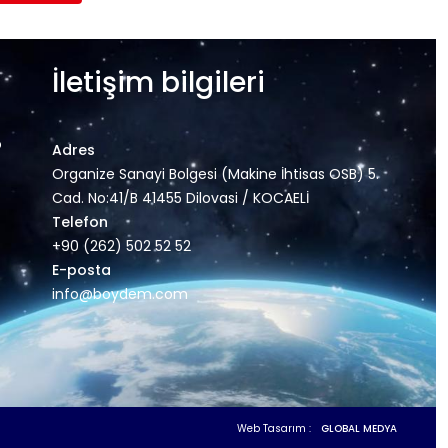
İletişim bilgileri
o
Adres
Organize Sanayi Bolgesi (Makine İhtisas OSB) 5.
Cad. No:41/B 41455 Dilovasi / KOCAELİ
Telefon
+90 (262) 502 52 52
E-posta
info@boydem.com
Web Tasarım :
GLOBAL MEDYA