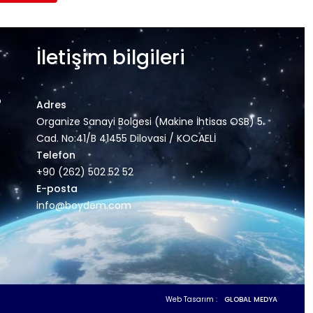
İletişim bilgileri
o
Adres
Organize Sanayi Bolgesi (Makine İhtisas OSB) 5.
Cad. No:41/B 41455 Dilovasi / KOCAELİ
Telefon
+90 (262) 502 52 52
E-posta
info@boydem.com
Web Tasarım :
GLOBAL MEDYA